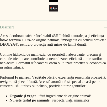
Descriere
Acest deodorant stick reîncărcabil 48H îmbină naturalețea și eficiența
într-o formulă 100% de origine naturală, îmbogățită cu activul brevetat
DEOLYA®, pentru o protecție anti-miros de lungă durată.
Conține hidroxid de magneziu, cu proprietăți absorbante, precum și
citrat de trietil, care contribuie la neutralizarea eficientă a mirosurilor
neplăcute. Formatul reîncărcabil oferă o utilizare practică și economică
în rutina zilnică.
Parfumul
Fraîcheur Végétale
oferă o experiență senzorială proaspătă,
revigorantă și echilibrată. Această aromă a fost special aleasă pentru
caracterul său unisex și inclusiv, potrivit tuturor genurilor.
Organic și vegan
: fără ingrediente de origine animală
Nu este testat pe animale
: respectă viața animalelor