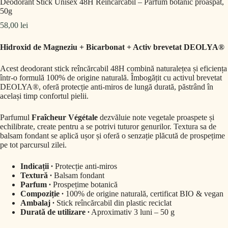
Deodorant Stick Unisex 48H Reîncărcabil – Parfum botanic proaspăt,
50g
58,00
lei
Hidroxid de Magneziu + Bicarbonat + Activ brevetat DEOLYA®
Acest deodorant stick reîncărcabil 48H combină naturalețea și eficiența
într-o formulă 100% de origine naturală. Îmbogățit cu activul brevetat
DEOLYA®, oferă protecție anti-miros de lungă durată, păstrând în
același timp confortul pielii.
Parfumul
Fraîcheur Végétale
dezvăluie note vegetale proaspete și
echilibrate, create pentru a se potrivi tuturor genurilor. Textura sa de
balsam fondant se aplică ușor și oferă o senzație plăcută de prospețime
pe tot parcursul zilei.
Indicații ∙
Protecție anti-miros
Textură ∙
Balsam fondant
Parfum ∙
Prospețime botanică
Compoziție ∙
100% de origine naturală, certificat BIO & vegan
Ambalaj ∙
Stick reîncărcabil din plastic reciclat
Durată de utilizare ∙
Aproximativ 3 luni – 50 g