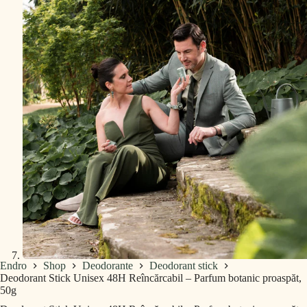
Endro
Shop
Deodorante
Deodorant stick
Deodorant Stick Unisex 48H Reîncărcabil – Parfum botanic proaspăt,
50g